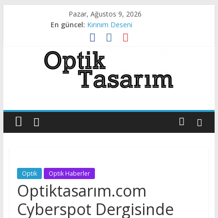
Skip
Pazar, Ağustos 9, 2026
to
En güncel:
Kırınım Deseni
content
X- Işını Darbesi
Kırınım Deseni
Canlı Dokudan Geçen Işık
Sıvı Kristalde Kırınım
Optik
Tasarım
Optik
Tasarıma
Dair
Optik
Optik Haberler
Her
Optiktasarım.com
Şey
Cyberspot Dergisinde