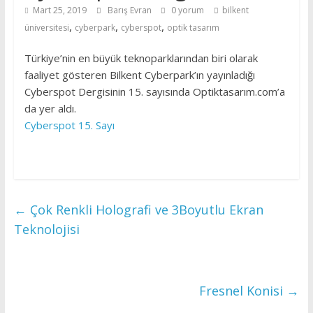
Mart 25, 2019
Barış Evran
0 yorum
bilkent
,
,
,
üniversitesi
cyberpark
cyberspot
optik tasarım
Türkiye’nin en büyük teknoparklarından biri olarak
faaliyet gösteren Bilkent Cyberpark’ın yayınladığı
Cyberspot Dergisinin 15. sayısında Optiktasarım.com’a
da yer aldı.
Cyberspot 15. Sayı
←
Çok Renkli Holografi ve 3Boyutlu Ekran
Teknolojisi
Fresnel Konisi
→