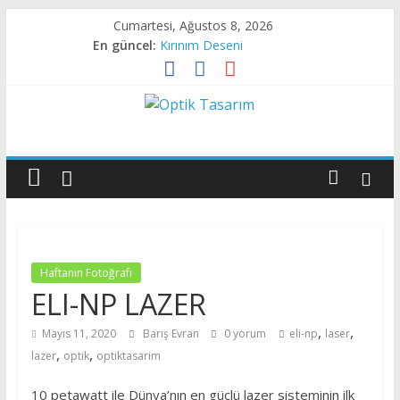
Skip
Cumartesi, Ağustos 8, 2026
to
En güncel:
Kırınım Deseni
content
X- Işını Darbesi
Kırınım Deseni
Canlı Dokudan Geçen Işık
Optik
Sıvı Kristalde Kırınım
Tasarım
Optik
Tasarıma
Dair
Haftanın Fotoğrafı
Her
ELI-NP LAZER
Şey
,
,
Mayıs 11, 2020
Barış Evran
0 yorum
eli-np
laser
,
,
lazer
optik
optiktasarim
10 petawatt ile Dünya’nın en güçlü lazer sisteminin ilk