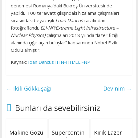
denemesi Romanya’daki Bükreş Üniversitesinde
yapıldı. 100 terawatt çıkışındaki hizalama çalışmaları
sırasındaki beyaz ışık
Loan Dancus
tarafından
fotoğraflandı
. ELI-NP(Extreme Light Infrastructure –
Nuclear Physics)
çalışmaları 2018 yılında “lazer fiziği
alanında çığır açan buluşlar” kapsamında Nobel Fizik
Ödülü almıştır.
Kaynak:
Ioan Dancus IFIN-HH/ELI-NP
←
İkili Gökkuşağı
Devinim
→
Bunları da sevebilirsiniz
Makine Gözü
Supercontin
Kırık Lazer