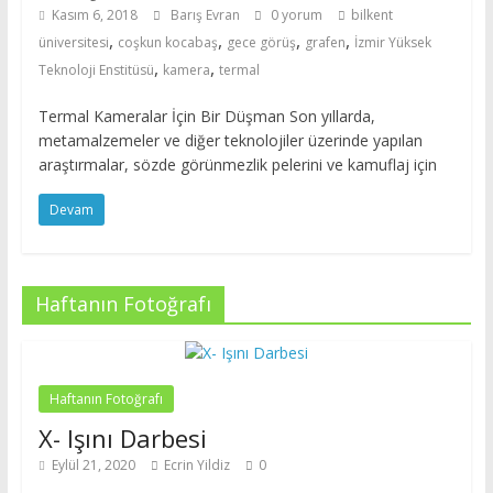
Kasım 6, 2018
Barış Evran
0 yorum
bilkent
,
,
,
,
üniversitesi
coşkun kocabaş
gece görüş
grafen
İzmir Yüksek
,
,
Teknoloji Enstitüsü
kamera
termal
Termal Kameralar İçin Bir Düşman Son yıllarda,
metamalzemeler ve diğer teknolojiler üzerinde yapılan
araştırmalar, sözde görünmezlik pelerini ve kamuflaj için
Devam
Haftanın Fotoğrafı
Haftanın Fotoğrafı
X- Işını Darbesi
Eylül 21, 2020
Ecrin Yildiz
0