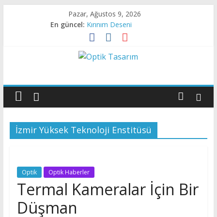
Skip
Pazar, Ağustos 9, 2026
to
En güncel:
Kırınım Deseni
content
X- Işını Darbesi
Kırınım Deseni
Canlı Dokudan Geçen Işık
Optik
Sıvı Kristalde Kırınım
Tasarım
Optik
İzmir Yüksek Teknoloji Enstitüsü
Tasarıma
Dair
Her
Şey
Optik
Optik Haberler
Termal Kameralar İçin Bir
Düşman