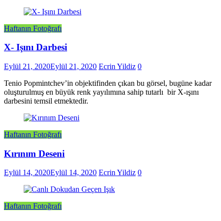
Haftanın Fotoğrafı
X- Işını Darbesi
Eylül 21, 2020
Eylül 21, 2020
Ecrin Yildiz
0
Tenio Popmintchev’in objektifinden çıkan bu görsel, bugüne kadar
oluşturulmuş en büyük renk yayılımına sahip tutarlı bir X-ışını
darbesini temsil etmektedir.
Haftanın Fotoğrafı
Kırınım Deseni
Eylül 14, 2020
Eylül 14, 2020
Ecrin Yildiz
0
Haftanın Fotoğrafı