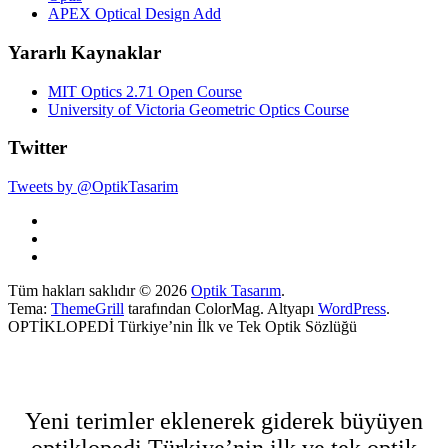
APEX Optical Design Add
Yararlı Kaynaklar
MIT Optics 2.71 Open Course
University of Victoria Geometric Optics Course
Twitter
Tweets by @OptikTasarim
Tüm hakları saklıdır © 2026
Optik Tasarım
.
Tema:
ThemeGrill
tarafından ColorMag. Altyapı
WordPress
.
OPTİKLOPEDİ Türkiye’nin İlk ve Tek Optik Sözlüğü
Yeni terimler eklenerek giderek büyüyen