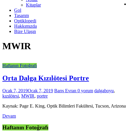
Kitaplar
Gol
Tasarım
Optiklopedi
Hakkımızda
Bize Ulaşın
MWIR
Haftanın Fotoğrafı
Orta Dalga Kızılötesi Portre
Ocak 7, 2019
Ocak 7, 2019
Barış Evran
0 yorum
dalgaboyu
,
kızılötesi
,
MWIR
,
portre
Kaynak: Page E. King, Optik Bilimleri Fakültesi, Tucson, Arizona
Devam
Haftanın Fotoğrafı