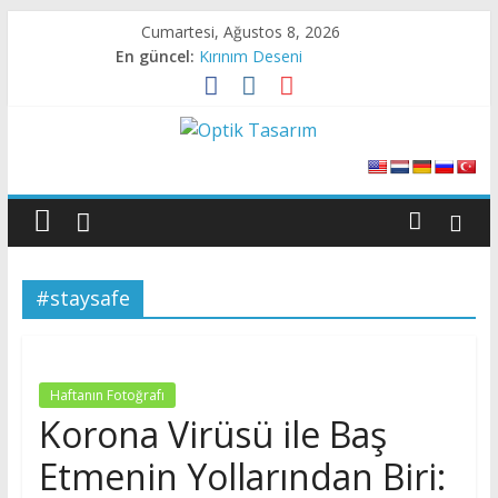
Skip
Cumartesi, Ağustos 8, 2026
to
En güncel:
Kırınım Deseni
content
X- Işını Darbesi
Kırınım Deseni
Canlı Dokudan Geçen Işık
Optik
Sıvı Kristalde Kırınım
Tasarım
Optik
#staysafe
Tasarıma
Dair
Her
Şey
Haftanın Fotoğrafı
Korona Virüsü ile Baş
Etmenin Yollarından Biri: