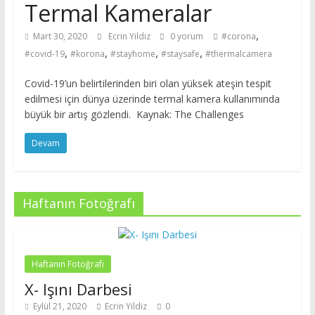
Termal Kameralar
,
Mart 30, 2020
Ecrin Yildiz
0 yorum
#corona
,
,
,
,
#covid-19
#korona
#stayhome
#staysafe
#thermalcamera
Covid-19’un belirtilerinden biri olan yüksek ateşin tespit
edilmesi için dünya üzerinde termal kamera kullanımında
büyük bir artış gözlendi. Kaynak: The Challenges
Devam
Haftanın Fotoğrafı
Haftanın Fotoğrafı
X- Işını Darbesi
Eylül 21, 2020
Ecrin Yildiz
0