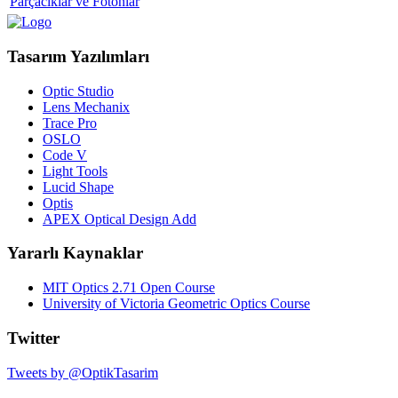
Parçacıklar ve Fotonlar
Tasarım Yazılımları
Optic Studio
Lens Mechanix
Trace Pro
OSLO
Code V
Light Tools
Lucid Shape
Optis
APEX Optical Design Add
Yararlı Kaynaklar
MIT Optics 2.71 Open Course
University of Victoria Geometric Optics Course
Twitter
Tweets by @OptikTasarim