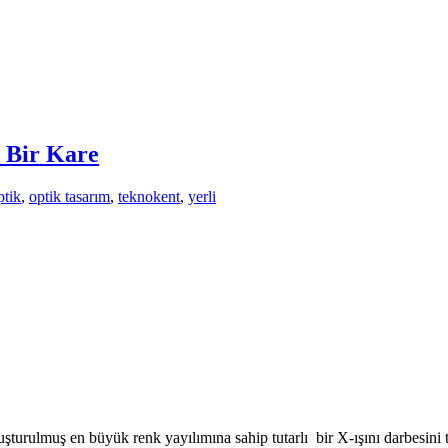
n Bir Kare
ptik
,
optik tasarım
,
teknokent
,
yerli
turulmuş en büyük renk yayılımına sahip tutarlı bir X-ışını darbesini t