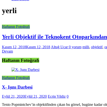
yerli
Haftanın Fotoğrafı
Yerli Objektif ile Teknokent Otoparkında
Kasım 12, 2018
Kasım 12, 2018
Altuğ Uçar
0 yorum
milli
,
objektif
,
o
Devam
Haftanın Fotoğrafı
Haftanın Fotoğrafı
X- Işını Darbesi
Eylül 21, 2020
Eylül 21, 2020
Ecrin Yildiz
0
Tenio Popmintchev’in objektifinden çıkan bu görsel, bugüne kadar oluş