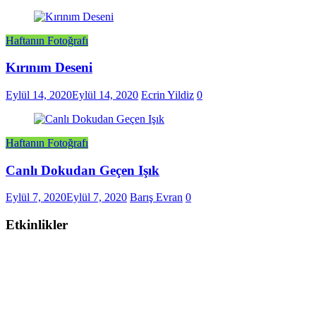
Haftanın Fotoğrafı
Kırınım Deseni
Eylül 14, 2020
Eylül 14, 2020
Ecrin Yildiz
0
Haftanın Fotoğrafı
Canlı Dokudan Geçen Işık
Eylül 7, 2020
Eylül 7, 2020
Barış Evran
0
Etkinlikler