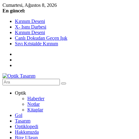
Skip
Cumartesi, Ağustos 8, 2026
to
En güncel:
content
Kırınım Deseni
X- Işını Darbesi
Kırınım Deseni
Canlı Dokudan Geçen Işık
Sıvı Kristalde Kırınım
Optik
Optik
Tasarım
Haberler
Notlar
Optik
Kitaplar
Tasarıma
Gol
Dair
Tasarım
Her
Optiklopedi
Şey
Hakkımızda
Bize Ulaşın