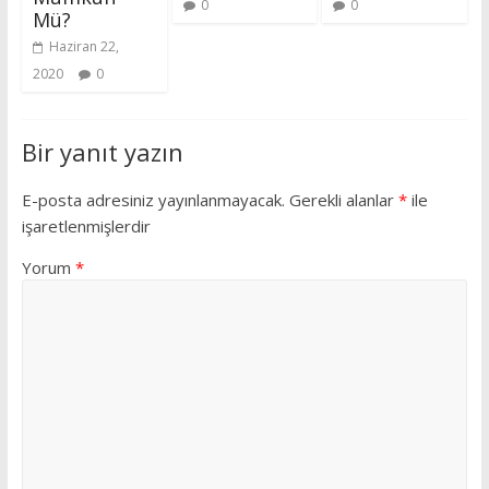
0
0
Mü?
Haziran 22,
2020
0
Bir yanıt yazın
E-posta adresiniz yayınlanmayacak.
Gerekli alanlar
*
ile
işaretlenmişlerdir
Yorum
*