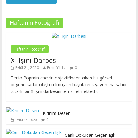
Haftanın Fotoğrafı
Haftanın Fotoğrafı
X- Işını Darbesi
Eylül 21, 2020
Ecrin Yildiz
0
Tenio Popmintchev’in objektifinden çıkan bu görsel,
bugüne kadar oluşturulmuş en büyük renk yayılımına sahip
tutarlı bir X-ışını darbesini temsil etmektedir.
Kırınım Deseni
0
Eylül 14, 2020
Canlı Dokudan Geçen Işık