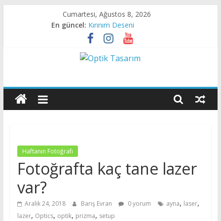
Skip
Cumartesi, Ağustos 8, 2026
to
En güncel:
Kırınım Deseni
content
X- Işını Darbesi
Kırınım Deseni
Canlı Dokudan Geçen Işık
Optik
Sıvı Kristalde Kırınım
Tasarım
Optik
Tasarıma
Dair
Haftanın Fotoğrafı
Her
Fotoğrafta kaç tane lazer
Şey
var?
,
,
Aralık 24, 2018
Barış Evran
0 yorum
ayna
laser
,
,
,
,
lazer
Optics
optik
prizma
setup