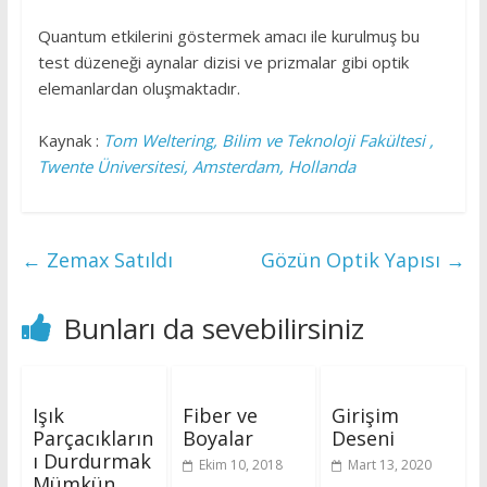
Quantum etkilerini göstermek amacı ile kurulmuş bu
test düzeneği aynalar dizisi ve prizmalar gibi optik
elemanlardan oluşmaktadır.
Kaynak :
Tom Weltering, Bilim ve Teknoloji Fakültesi ,
Twente Üniversitesi, Amsterdam, Hollanda
←
Zemax Satıldı
Gözün Optik Yapısı
→
Bunları da sevebilirsiniz
Işık
Fiber ve
Girişim
Parçacıkların
Boyalar
Deseni
ı Durdurmak
Ekim 10, 2018
Mart 13, 2020
Mümkün