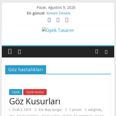
Skip
Pazar, Ağustos 9, 2026
to
En güncel:
Kırınım Deseni
content
X- Işını Darbesi
Kırınım Deseni
Canlı Dokudan Geçen Işık
Optik
Sıvı Kristalde Kırınım
Tasarım
Optik
Göz hastalıkları
Tasarıma
Dair
Her
Şey
Optik
Optik Notlar
Göz Kusurları
,
Ocak 3, 2019
Ece İlkay Sungur
1 yorum
astigmat
,
,
,
,
,
,