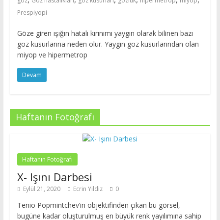
göz
Göz hastalıkları
göz kusurları
gözlük
hipermetrop
miyop
Prespiyopi
Göze giren ışığın hatalı kırınımı yaygın olarak bilinen bazı
göz kusurlarına neden olur. Yaygın göz kusurlarından olan
miyop ve hipermetrop
Devam
Haftanın Fotoğrafı
Haftanın Fotoğrafı
X- Işını Darbesi
Eylül 21, 2020
Ecrin Yildiz
0
Tenio Popmintchev’in objektifinden çıkan bu görsel,
bugüne kadar oluşturulmuş en büyük renk yayılımına sahip