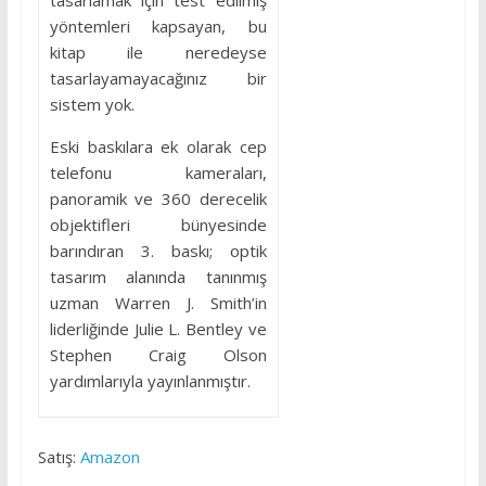
tasarlamak için test edilmiş
yöntemleri kapsayan, bu
kitap ile neredeyse
tasarlayamayacağınız bir
sistem yok.
Eski baskılara ek olarak cep
telefonu kameraları,
panoramik ve 360 derecelik
objektifleri bünyesinde
barındıran 3. baskı; optik
tasarım alanında tanınmış
uzman Warren J. Smith’in
liderliğinde Julie L. Bentley ve
Stephen Craig Olson
yardımlarıyla yayınlanmıştır.
Satış:
Amazon