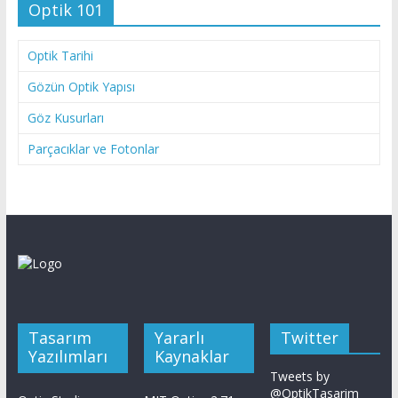
Optik 101
Optik Tarihi
Gözün Optik Yapısı
Göz Kusurları
Parçacıklar ve Fotonlar
Tasarım
Yararlı
Twitter
Yazılımları
Kaynaklar
Tweets by
@OptikTasarim