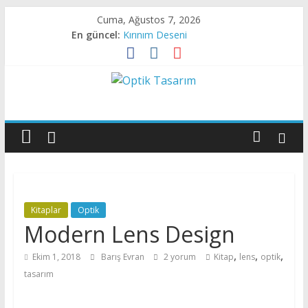
Skip
Cuma, Ağustos 7, 2026
to
En güncel:
Kırınım Deseni
content
X- Işını Darbesi
Kırınım Deseni
Canlı Dokudan Geçen Işık
Optik
Sıvı Kristalde Kırınım
Tasarım
Optik
Tasarıma
Dair
Kitaplar
Optik
Her
Modern Lens Design
Şey
,
,
,
Ekim 1, 2018
Barış Evran
2 yorum
Kitap
lens
optik
tasarım